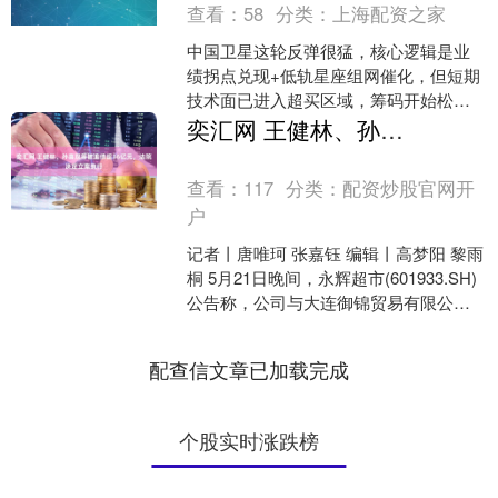
查看：
58
分类：
上海配资之家
中国卫星这轮反弹很猛，核心逻辑是业
绩拐点兑现+低轨星座组网催化，但短期
技术面已进入超买区域，筹码开始松
动。 技术面：短线强势，但超买信号明
奕汇网 王健林、孙喜双等被追债超36亿元，法院决定立案执行
显 8月6日收65.3....
查看：
117
分类：
配资炒股官网开
户
记者丨唐唯珂 张嘉钰 编辑丨高梦阳 黎雨
桐 5月21日晚间，永辉超市(601933.SH)
公告称，公司与大连御锦贸易有限公
司、王健林、孙喜双、大连一方集团有
限公....
配查信文章已加载完成
个股实时涨跌榜