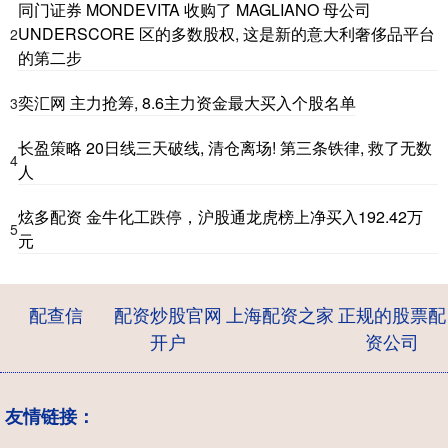
同门证券 MONDEVITA 收购了 MAGLIANO 母公司
UNDERSCORE 区的多数股权, 这是新的意大利奢侈品平台
2
的第二步
奕汇网 主力抢筹, 8.6主力资金最大买入个股名单
3
长盈策略 20日线三天破线, 清仓离场! 第三条铁律, 救了无数
4
人
炫多配资 金牛化工跌停，沪股通龙虎榜上净买入192.42万
5
元
配查信
配资炒股官网
上海配资之家
正规的股票配
开户
资公司
友情链接：