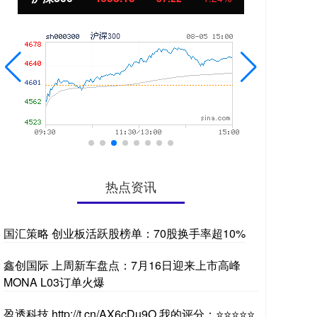
热点资讯
国汇策略 创业板活跃股榜单：70股换手率超10%
鑫创国际 上周新车盘点：7月16日迎来上市高峰
MONA L03订单火爆
盈透科技 http://t.cn/AX6cDu9O 我的评分：⭐⭐⭐⭐⭐