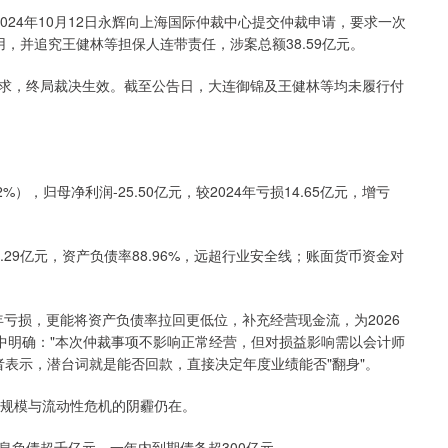
2024年10月12日永辉向上海国际仲裁中心提交仲裁申请，要求一次
费用，并追究王健林等担保人连带责任，涉案总额38.59亿元。
辉诉求，终局裁决生效。截至公告日，大连御锦及王健林等均未履行付
2%），归母净利润-25.50亿元，较2024年亏损14.65亿元，增亏
81.29亿元，资产负债率88.96%，远超行业安全线；账面货币资金对
年亏损，更能将资产负债率拉回更低位，补充经营现金流，为2026
中明确："本次仲裁事项不影响正常经营，但对损益影响需以会计师
者表示，潜台词就是能否回款，直接决定年度业绩能否"翻身"。
务规模与流动性危机的阴霾仍在。
息负债超千亿元，一年内到期债务超300亿元。