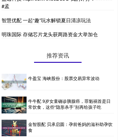
#孟
智慧优配 一起“趣”玩水解锁夏日清凉玩法
明珠国际 存储芯片龙头获两路资金大举加仓
推荐资讯
牛盈宝 海峡股份：股票交易异常波动
牛牛配 9岁女童确诊胰腺癌，罪魁祸首是日
常饮食，这些“隐形杀手”别再给孩子吃
金智股配 贝承启圆：孕前爸妈的滋补助孕饮
食