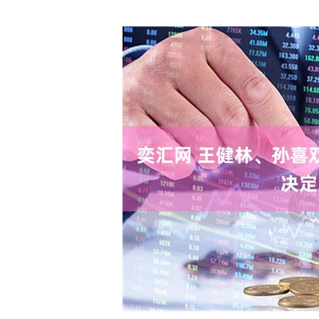
深证成指
14144.20
.15
1.47%
258.49
1