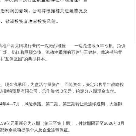
营地产两大困境行业的一次激烈碰撞——一边是连续五年亏损、负债
座广场、仍扛着巨额负债、流动性紧绷的万达与王健林。裁决书的背
"互保互困"的典型样本。
亏损、现金流承压，为盘活存量资产、回笼资金，决定出售早年战略投
连御锦贸易有限公司，总作价45.3亿元，约定分八期现金支付。
024年4—7月，风险暴露。第二期、第三期转让款连续逾期，大连御
8.39亿元重新分为八期（第三至第十期），付款期限延至2026年3月
全部剩余款项提供个人及企业连带保证。