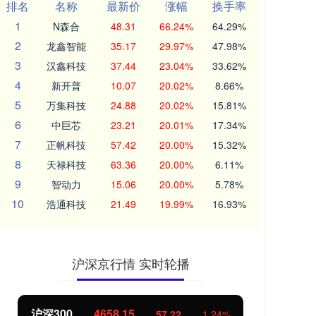
排名
名称
最新价
涨幅
换手率
1
N森合
48.31
66.24%
64.29%
2
龙鑫智能
35.17
29.97%
47.98%
3
汉鑫科技
37.44
23.04%
33.62%
4
新开普
10.07
20.02%
8.66%
5
万集科技
24.88
20.02%
15.81%
6
中巨芯
23.21
20.01%
17.34%
7
正帆科技
57.42
20.00%
15.32%
8
天禄科技
63.36
20.00%
6.11%
9
智动力
15.06
20.00%
5.78%
10
浩通科技
21.49
19.99%
16.93%
沪深京行情 实时轮播
北证50
1119.46
创
25.97
2.38%