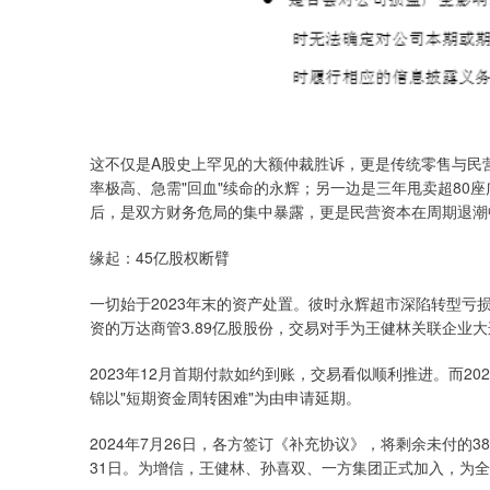
这不仅是A股史上罕见的大额仲裁胜诉，更是传统零售与民
率极高、急需"回血"续命的永辉；另一边是三年甩卖超80
后，是双方财务危局的集中暴露，更是民营资本在周期退潮中
缘起：45亿股权断臂
一切始于2023年末的资产处置。彼时永辉超市深陷转型
资的万达商管3.89亿股股份，交易对手为王健林关联企业大
2023年12月首期付款如约到账，交易看似顺利推进。而2
锦以"短期资金周转困难"为由申请延期。
2024年7月26日，各方签订《补充协议》，将剩余未付的3
31日。为增信，王健林、孙喜双、一方集团正式加入，为