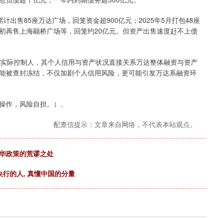
累计出售85座万达广场，回笼资金超900亿元；2025年5月打包48座
6年初再售上海颛桥广场等，回笼约20亿元。但资产出售速度赶不上债
团实际控制人，其个人信用与资产状况直接关系万达整体融资与资产
能被查封冻结，不仅加剧个人信用风险，更可能引发万达系融资环
操作，风险自担。）、
配查信提示：文章来自网络，不代表本站观点。
对华政策的荒谬之处
央行的人, 真懂中国的分量