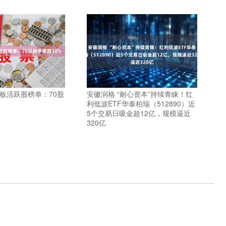
板活跃股榜单：70股
安徽润格 “耐心资本”持续青睐！红
利低波ETF华泰柏瑞（512890）近
5个交易日吸金超12亿，规模逼近
320亿