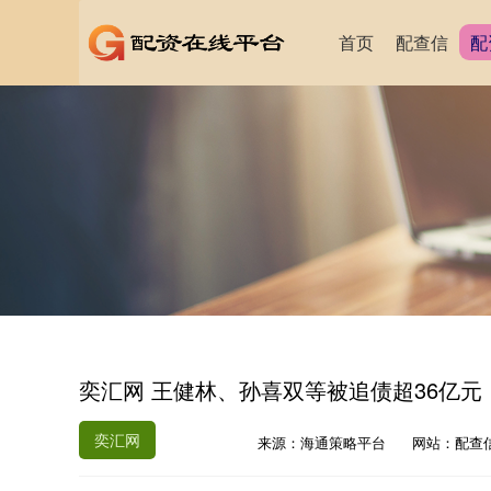
首页
配查信
配
奕汇网 王健林、孙喜双等被追债超36亿
奕汇网
来源：海通策略平台
网站：配查