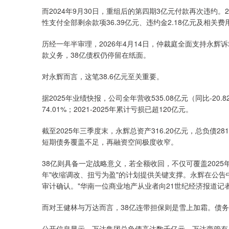
而2024年9月30日，重组后的第四期3亿元付款再次违约。
性支付全部剩余款项36.39亿元、违约金2.18亿元及相关
历经一年半审理，2026年4月14日，仲裁庭全面支持永
款义务，38亿债权仍停留在纸面。
对永辉而言，这笔38.6亿元至关重要。
据2025年业绩快报，公司全年营收535.08亿元（同比-20.8
74.01%；2021-2025年累计亏损已超120亿元。
截至2025年三季度末，永辉总资产316.20亿元，总负债2
短期债务覆盖不足，再融资空间极度收窄。
38亿则具备一定战略意义，若全额收回，不仅可覆盖2025
年"收缩调改、扭亏为盈"的计划提供关键支撑。永辉在公告
审计确认。"华南一位商业地产从业者向21世纪经济报道记
而对王健林与万达而言，38亿连带担保则是雪上加霜。债
公开信息显示，万达集团总负债高达数千亿元，万达商管有