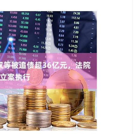
沪深300
4658.15
.86%
57.22
1.24%