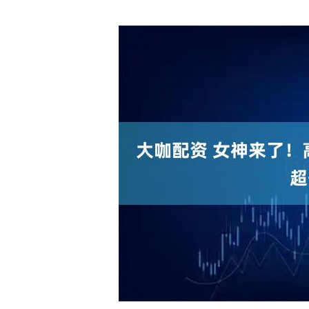
上证指数
3919.01
.60
1.45%
18.65
0.