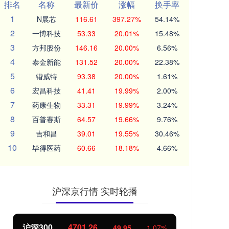
排名
名称
最新价
涨幅
换手率
1
N展芯
116.61
397.27%
54.14%
2
一博科技
53.33
20.01%
15.48%
3
方邦股份
146.16
20.00%
6.56%
4
泰金新能
131.52
20.00%
22.38%
5
锴威特
93.38
20.00%
1.61%
6
宏昌科技
41.41
19.99%
2.00%
7
药康生物
33.31
19.99%
3.24%
8
百普赛斯
64.57
19.66%
9.76%
9
吉和昌
39.01
19.55%
30.46%
10
毕得医药
60.66
18.18%
4.66%
沪深京行情 实时轮播
沪深300
4701.26
北
49.95
1.07%