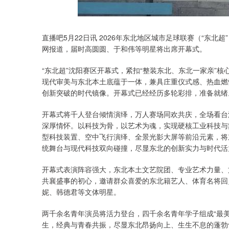
直播吧5月22日讯 2026年东北地区城市足球联赛（“东北
网报道，届时高圆圆、于和伟等明星将出席开幕式。
“东北超”沈阳赛区开幕式，紧扣“整装东北、东北一家亲”
现代审美与东北本土底蕴于一体，兼具庄重仪式感、热血燃
创新突破的时代镜像。开幕式已经经历多轮彩排，准备就绪
开幕式将千人登台倾情演绎，万人赛场同欢共庆，全场看台
深厚情怀。以科技为骨，以艺术为魂，实现硬核工业科技与
型科技装置、空中飞行演绎、全景光影大屏等前沿元素，将
统舞台与现代科技双向碰撞，尽显东北的创新实力与时代活
开幕式表演阵容强大，东北本土文艺院团、专业艺术力量、
共襄盛事的初心，邀请群众喜爱的东北籍艺人、体育名将回
妮、韩德君等文体明星。
两千余名青年演员将活力登台，四千余名青年学子组成“最
生，经典与青春共振，尽显东北昂扬向上、生生不息的蓬勃