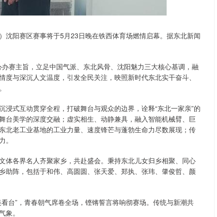
超”）沈阳赛区赛事将于5月23日晚在铁西体育场燃情启幕。据东北新闻
核心办赛主旨，立足中国气派、东北风骨、沈阳魅力三大核心基调，融
情度与深沉人文温度，引发全民关注，映照新时代东北实干奋斗、
。
沉浸式互动贯穿全程，打破舞台与观众的边界，诠释“东北一家亲”的
舞台美学的深度交融；虚实相生、动静兼具，融入智能机械臂、巨
东北老工业基地的工业力量、速度锋芒与蓬勃生命力尽数展现；传
力。
文体各界名人齐聚家乡，共赴盛会。秉持东北儿女归乡相聚、同心
乡助阵，包括于和伟、高圆圆、张天爱、郑执、张玮、肇俊哲、颜
美看台”，青春朝气席卷全场，铿锵誓言将响彻赛场。传统与新潮共
气象。