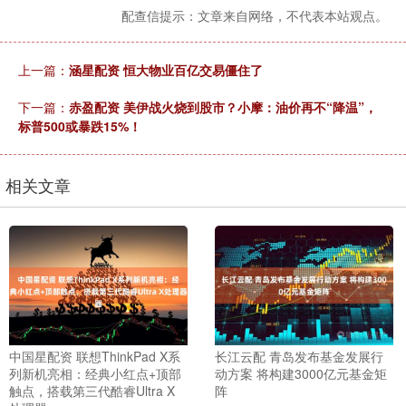
配查信提示：文章来自网络，不代表本站观点。
上一篇：
涵星配资 恒大物业百亿交易僵住了
下一篇：
赤盈配资 美伊战火烧到股市？小摩：油价再不“降温”，
标普500或暴跌15%！
相关文章
中国星配资 联想ThinkPad X系
长江云配 青岛发布基金发展行
列新机亮相：经典小红点+顶部
动方案 将构建3000亿元基金矩
触点，搭载第三代酷睿Ultra X
阵