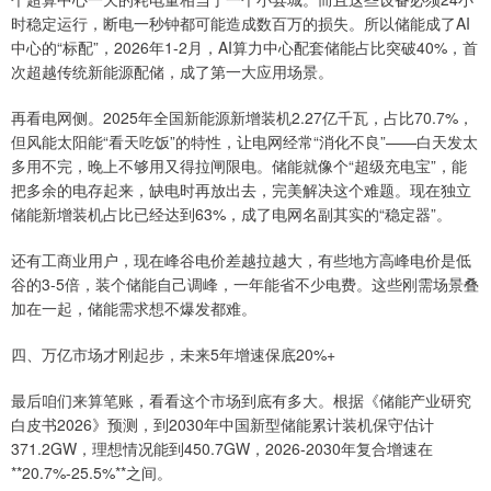
时稳定运行，断电一秒钟都可能造成数百万的损失。所以储能成了AI
中心的“标配”，2026年1-2月，AI算力中心配套储能占比突破40%，首
次超越传统新能源配储，成了第一大应用场景。
再看电网侧。2025年全国新能源新增装机2.27亿千瓦，占比70.7%，
但风能太阳能“看天吃饭”的特性，让电网经常“消化不良”——白天发太
多用不完，晚上不够用又得拉闸限电。储能就像个“超级充电宝”，能
把多余的电存起来，缺电时再放出去，完美解决这个难题。现在独立
储能新增装机占比已经达到63%，成了电网名副其实的“稳定器”。
还有工商业用户，现在峰谷电价差越拉越大，有些地方高峰电价是低
谷的3-5倍，装个储能自己调峰，一年能省不少电费。这些刚需场景叠
加在一起，储能需求想不爆发都难。
四、万亿市场才刚起步，未来5年增速保底20%+
最后咱们来算笔账，看看这个市场到底有多大。根据《储能产业研究
白皮书2026》预测，到2030年中国新型储能累计装机保守估计
371.2GW，理想情况能到450.7GW，2026-2030年复合增速在
**20.7%-25.5%**之间。