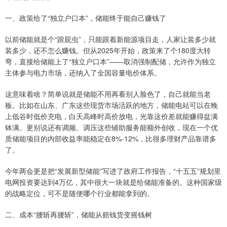
一、政策给了“独立户口本”，储能终于能自己赚钱了
以前储能就是个“跟屁虫”，只能跟着新能源项目走，人家让装多少就
装多少，还不怎么赚钱。但从2025年开始，政策来了个180度大转
弯，直接给储能上了“独立户口本”——取消强制配储，允许作为独立
主体参与电力市场，还纳入了全国容量电价体系。
这意味着啥？简单说就是储能不用再看别人脸色了，自己就能当老
板。比如在山东、广东这些现货市场活跃的地方，储能电站可以在晚
上低谷时低价充电，白天高峰时高价放电，光靠这价差就能赚得盆满
钵满。更别说还有调频、调压这些辅助服务能额外创收，现在一个优
质储能项目的内部收益率能稳定在8%-12%，比很多理财产品靠谱多
了。
今年两会更是把“发展新型储能”写进了政府工作报告，“十五五”规划里
电网投资要达到4万亿，其中很大一块就是给储能准备的。这种国家级
的战略定位，可不是随便哪个行业都能拿到的。
二、成本“腰斩再腰斩”，储能从赔钱货变摇钱树