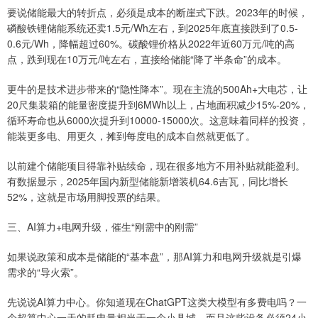
要说储能最大的转折点，必须是成本的断崖式下跌。2023年的时候，
磷酸铁锂储能系统还卖1.5元/Wh左右，到2025年底直接跌到了0.5-
0.6元/Wh，降幅超过60%。碳酸锂价格从2022年近60万元/吨的高
点，跌到现在10万元/吨左右，直接给储能“降了半条命”的成本。
更牛的是技术进步带来的“隐性降本”。现在主流的500Ah+大电芯，让
20尺集装箱的能量密度提升到6MWh以上，占地面积减少15%-20%，
循环寿命也从6000次提升到10000-15000次。这意味着同样的投资，
能装更多电、用更久，摊到每度电的成本自然就更低了。
以前建个储能项目得靠补贴续命，现在很多地方不用补贴就能盈利。
有数据显示，2025年国内新型储能新增装机64.6吉瓦，同比增长
52%，这就是市场用脚投票的结果。
三、AI算力+电网升级，催生“刚需中的刚需”
如果说政策和成本是储能的“基本盘”，那AI算力和电网升级就是引爆
需求的“导火索”。
先说说AI算力中心。你知道现在ChatGPT这类大模型有多费电吗？一
个超算中心一天的耗电量相当于一个小县城。而且这些设备必须24小