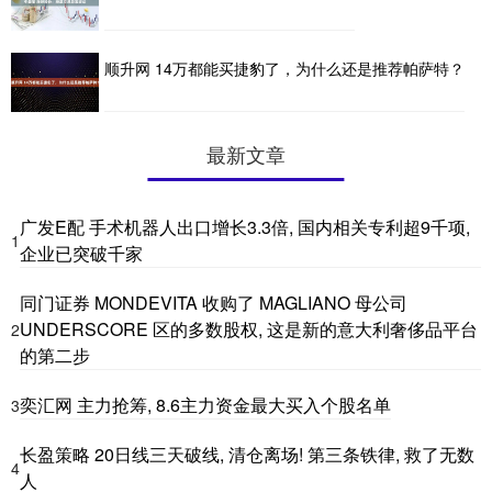
顺升网 14万都能买捷豹了，为什么还是推荐帕萨特？
最新文章
广发E配 手术机器人出口增长3.3倍, 国内相关专利超9千项,
1
企业已突破千家
同门证券 MONDEVITA 收购了 MAGLIANO 母公司
UNDERSCORE 区的多数股权, 这是新的意大利奢侈品平台
2
的第二步
奕汇网 主力抢筹, 8.6主力资金最大买入个股名单
3
长盈策略 20日线三天破线, 清仓离场! 第三条铁律, 救了无数
4
人