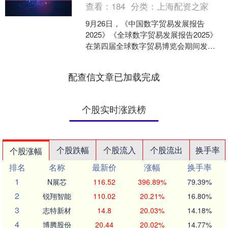
查看：
184
分类：
上海配资之家
9月26日，《中国数字贸易发展报告
2025》《全球数字贸易发展报告2025》
在第四届全球数字贸易博览会期间发
布，全国首个数字贸易行业标准《数字
交付贸易分类与代码....
配查信文章已加载完成
个股实时涨跌榜
个股跌幅
个股流入
个股流出
换手率
个股涨幅
排名
名称
最新价
涨幅
换手率
1
N展芯
116.52
396.89%
79.39%
2
锐翔智能
110.02
20.21%
16.80%
3
志特新材
14.8
20.03%
14.18%
4
博腾股份
20.44
20.02%
14.77%