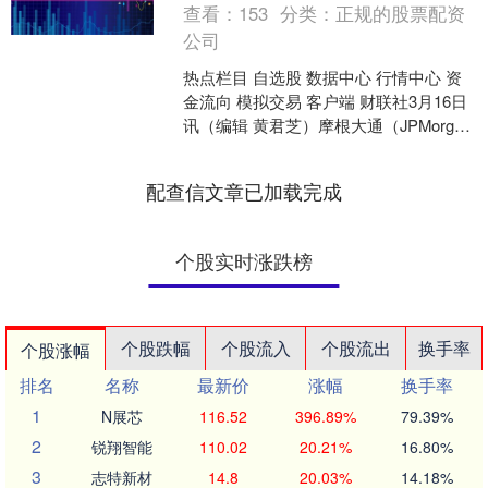
查看：
153
分类：
正规的股票配资
公司
热点栏目 自选股 数据中心 行情中心 资
金流向 模拟交易 客户端 财联社3月16日
讯（编辑 黄君芝）摩根大通（JPMorgan
Private Bank）私人银....
配查信文章已加载完成
个股实时涨跌榜
个股跌幅
个股流入
个股流出
换手率
个股涨幅
排名
名称
最新价
涨幅
换手率
1
N展芯
116.52
396.89%
79.39%
2
锐翔智能
110.02
20.21%
16.80%
3
志特新材
14.8
20.03%
14.18%