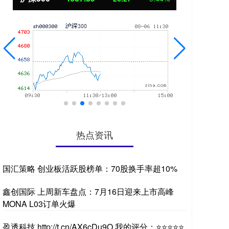
热点资讯
国汇策略 创业板活跃股榜单：70股换手率超10%
鑫创国际 上周新车盘点：7月16日迎来上市高峰
MONA L03订单火爆
盈透科技 http://t.cn/AX6cDu9O 我的评分：⭐⭐⭐⭐⭐