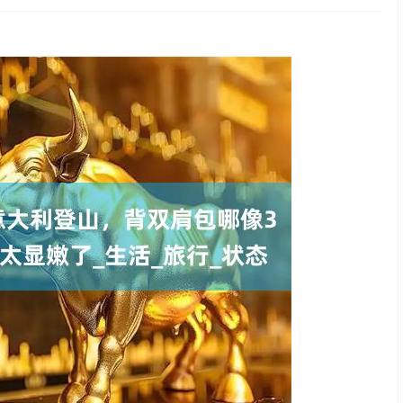
深证成指
14070.78
1%
-73.43
-0.52%