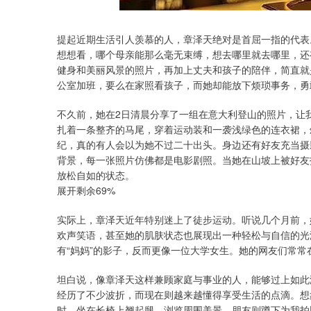
提起近期生活引人羡慕的人，章泽天绝对是首屈一指的代表
想想看，哪个母亲能那么毫无束缚，想去哪里就去哪里，还
健身和美丽风景的照片，再加上丈夫和孩子的陪伴，简直就是
公室加班，要么在家照看孩子，而她却能放下烦琐事务，勇
不久前，她在2日清晨分享了一组在意大利登山的照片，让
扎着一条整齐的马尾，穿着运动装和一袭浅绿色的连衣裙，
纪，真的有人会以为她不过二十出头。身边还有好友充当摄
背景，每一张照片仿佛都是电影剧照。当她在山坡上被好友
放松自如的状态。
展开剩余69%
实际上，章泽天近年特别迷上了徒步运动。听说几个月前，
欢声笑语，甚至她的肌肤状态也展现出一种轻松与自信的光
有“妈妈”的影子，反而更像一位大学女生。她的网友们常常
坦白说，像章泽天这样兼顾家庭与事业的人，能够过上如此
经历了不少波折，而现在则越来越懂得享受生活的点滴。想
时，坐在长椅上翘起腿，浏览周围美景，朋友则蹲下为我拍