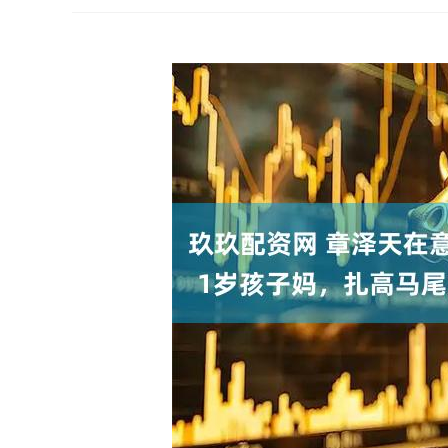
上证指数
3878.92
00
-0.35%
0.49
0.0