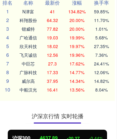
排名
名称
最新价
涨幅
换手率
1
N津富
41
134.82%
59.85%
2
科翔股份
64.32
20.00%
11.70%
3
锴威特
77.82
20.00%
1.01%
4
广哈通信
19.03
19.99%
5.68%
5
欣天科技
18.02
19.97%
27.35%
6
飞天诚信
12.56
19.96%
7.36%
7
中巨芯
27.3
17.62%
24.41%
8
广脉科技
17.33
14.77%
12.06%
9
威尔高
37.95
14.34%
14.82%
10
中船汉光
16.41
13.56%
8.04%
沪深京行情 实时轮播
沪深300
4637.89
北
-20.27
-0.44%