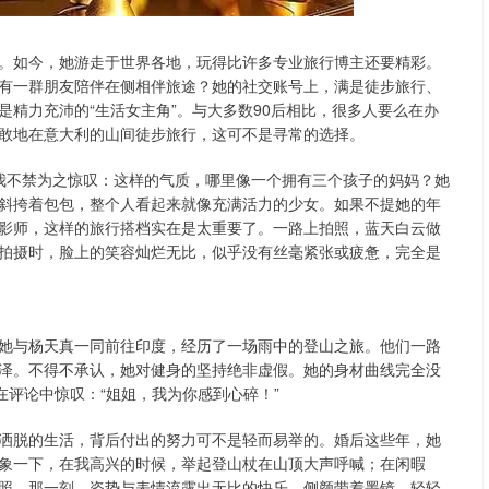
。如今，她游走于世界各地，玩得比许多专业旅行博主还要精彩。
有一群朋友陪伴在侧相伴旅途？她的社交账号上，满是徒步旅行、
精力充沛的“生活女主角”。与大多数90后相比，很多人要么在办
敢地在意大利的山间徒步旅行，这可不是寻常的选择。
我不禁为之惊叹：这样的气质，哪里像一个拥有三个孩子的妈妈？她
斜挎着包包，整个人看起来就像充满活力的少女。如果不提她的年
影师，这样的旅行搭档实在是太重要了。一路上拍照，蓝天白云做
拍摄时，脸上的笑容灿烂无比，似乎没有丝毫紧张或疲惫，完全是
她与杨天真一同前往印度，经历了一场雨中的登山之旅。他们一路
泽。不得不承认，她对健身的坚持绝非虚假。她的身材曲线完全没
在评论中惊叹：“姐姐，我为你感到心碎！”
洒脱的生活，背后付出的努力可不是轻而易举的。婚后这些年，她
象一下，在我高兴的时候，举起登山杖在山顶大声呼喊；在闲暇
照。那一刻，姿势与表情流露出无比的快乐。侧颜带着墨镜，轻轻