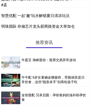
#孟
智慧优配 一起“趣”玩水解锁夏日清凉玩法
明珠国际 存储芯片龙头获两路资金大举加仓
推荐资讯
牛盈宝 海峡股份：股票交易异常波动
牛牛配 9岁女童确诊胰腺癌，罪魁祸首是日
常饮食，这些“隐形杀手”别再给孩子吃
金智股配 贝承启圆：孕前爸妈的滋补助孕饮
食