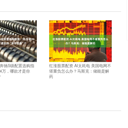
 奔驰S级配置选购指
红涨股票配资 AI太耗电 美国电网不
04万，哪款才是你
堪重负怎么办？马斯克：储能是解
？
药