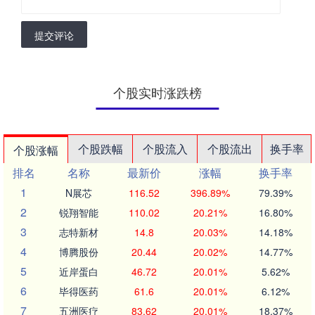
提交评论
个股实时涨跌榜
个股跌幅
个股流入
个股流出
换手率
个股涨幅
排名
名称
最新价
涨幅
换手率
1
N展芯
116.52
396.89%
79.39%
2
锐翔智能
110.02
20.21%
16.80%
3
志特新材
14.8
20.03%
14.18%
4
博腾股份
20.44
20.02%
14.77%
5
近岸蛋白
46.72
20.01%
5.62%
6
毕得医药
61.6
20.01%
6.12%
7
五洲医疗
83.62
20.01%
18.37%