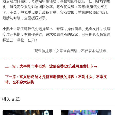
追云站后排输出，奇谋站中排辅助，霸枪站前排抗伤，狂刀绕后切脆
皮，避免定位混乱影响团队效率。氪金优先级：零氪/微氪优先买月
卡、基金；中氪重点提升装备升星、宝石突破；重氪解锁顶级名剑、
翅膀与时装，全面碾压对手。
小贴士：新手建议优先选择星术、奇谋，操作简单、氪金友好，快速
度过开荒期；有操作基础、追求极致体验的玩家，可根据氪金预算选
择追云、霸枪、狂刀！
配查信提示：文章来自网络，不代表本站观点。
上一篇：
大牛网 市中心第一波郁金香!这几处可免费打卡→
下一篇：
富兴配资 这才是靳东老得慢的原因：不剃寸头、不系皮
带、也不穿大叔装
相关文章