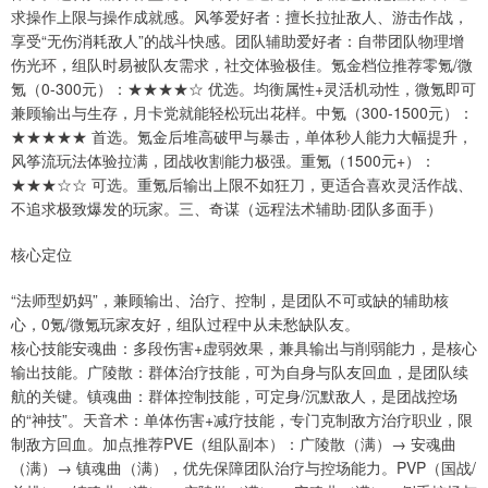
求操作上限与操作成就感。风筝爱好者：擅长拉扯敌人、游击作战，
享受“无伤消耗敌人”的战斗快感。团队辅助爱好者：自带团队物理增
伤光环，组队时易被队友需求，社交体验极佳。氪金档位推荐零氪/微
氪（0-300元）：★★★★☆ 优选。均衡属性+灵活机动性，微氪即可
兼顾输出与生存，月卡党就能轻松玩出花样。中氪（300-1500元）：
★★★★★ 首选。氪金后堆高破甲与暴击，单体秒人能力大幅提升，
风筝流玩法体验拉满，团战收割能力极强。重氪（1500元+）：
★★★☆☆ 可选。重氪后输出上限不如狂刀，更适合喜欢灵活作战、
不追求极致爆发的玩家。三、奇谋（远程法术辅助·团队多面手）
核心定位
“法师型奶妈”，兼顾输出、治疗、控制，是团队不可或缺的辅助核
心，0氪/微氪玩家友好，组队过程中从未愁缺队友。
核心技能安魂曲：多段伤害+虚弱效果，兼具输出与削弱能力，是核心
输出技能。广陵散：群体治疗技能，可为自身与队友回血，是团队续
航的关键。镇魂曲：群体控制技能，可定身/沉默敌人，是团战控场
的“神技”。天音术：单体伤害+减疗技能，专门克制敌方治疗职业，限
制敌方回血。加点推荐PVE（组队副本）：广陵散（满）→ 安魂曲
（满）→ 镇魂曲（满），优先保障团队治疗与控场能力。PVP（国战/