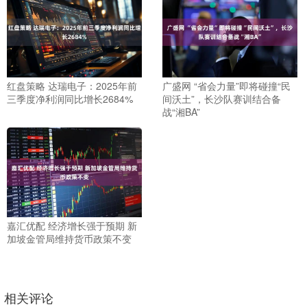
红盘策略 达瑞电子：2025年前
广盛网 “省会力量”即将碰撞“民
三季度净利润同比增长2684%
间沃土”，长沙队赛训结合备
战“湘BA”
嘉汇优配 经济增长强于预期 新
加坡金管局维持货币政策不变
相关评论