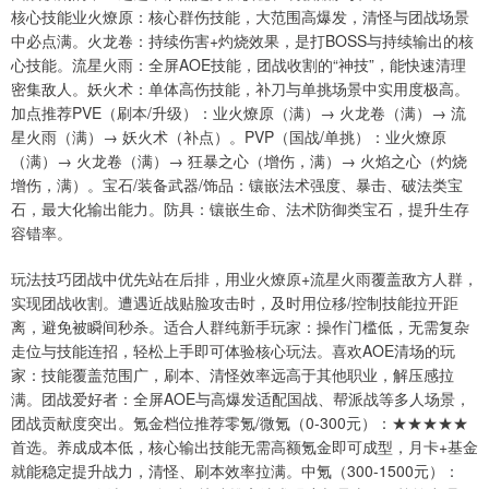
核心技能业火燎原：核心群伤技能，大范围高爆发，清怪与团战场景
中必点满。火龙卷：持续伤害+灼烧效果，是打BOSS与持续输出的核
心技能。流星火雨：全屏AOE技能，团战收割的“神技”，能快速清理
密集敌人。妖火术：单体高伤技能，补刀与单挑场景中实用度极高。
加点推荐PVE（刷本/升级）：业火燎原（满）→ 火龙卷（满）→ 流
星火雨（满）→ 妖火术（补点）。PVP（国战/单挑）：业火燎原
（满）→ 火龙卷（满）→ 狂暴之心（增伤，满）→ 火焰之心（灼烧
增伤，满）。宝石/装备武器/饰品：镶嵌法术强度、暴击、破法类宝
石，最大化输出能力。防具：镶嵌生命、法术防御类宝石，提升生存
容错率。
玩法技巧团战中优先站在后排，用业火燎原+流星火雨覆盖敌方人群，
实现团战收割。遭遇近战贴脸攻击时，及时用位移/控制技能拉开距
离，避免被瞬间秒杀。适合人群纯新手玩家：操作门槛低，无需复杂
走位与技能连招，轻松上手即可体验核心玩法。喜欢AOE清场的玩
家：技能覆盖范围广，刷本、清怪效率远高于其他职业，解压感拉
满。团战爱好者：全屏AOE与高爆发适配国战、帮派战等多人场景，
团战贡献度突出。氪金档位推荐零氪/微氪（0-300元）：★★★★★
首选。养成成本低，核心输出技能无需高额氪金即可成型，月卡+基金
就能稳定提升战力，清怪、刷本效率拉满。中氪（300-1500元）：