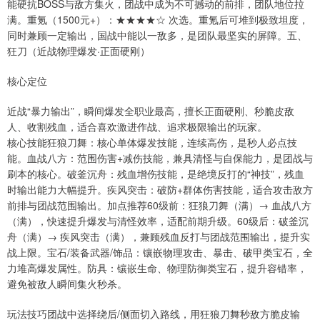
能硬抗BOSS与敌方集火，团战中成为不可撼动的前排，团队地位拉
满。重氪（1500元+）：★★★★☆ 次选。重氪后可堆到极致坦度，
同时兼顾一定输出，国战中能以一敌多，是团队最坚实的屏障。五、
狂刀（近战物理爆发·正面硬刚）
核心定位
近战“暴力输出”，瞬间爆发全职业最高，擅长正面硬刚、秒脆皮敌
人、收割残血，适合喜欢激进作战、追求极限输出的玩家。
核心技能狂狼刀舞：核心单体爆发技能，连续高伤，是秒人必点技
能。血战八方：范围伤害+减伤技能，兼具清怪与自保能力，是团战与
刷本的核心。破釜沉舟：残血增伤技能，是绝境反打的“神技”，残血
时输出能力大幅提升。疾风突击：破防+群体伤害技能，适合攻击敌方
前排与团战范围输出。加点推荐60级前：狂狼刀舞（满）→ 血战八方
（满），快速提升爆发与清怪效率，适配前期升级。60级后：破釜沉
舟（满）→ 疾风突击（满），兼顾残血反打与团战范围输出，提升实
战上限。宝石/装备武器/饰品：镶嵌物理攻击、暴击、破甲类宝石，全
力堆高爆发属性。防具：镶嵌生命、物理防御类宝石，提升容错率，
避免被敌人瞬间集火秒杀。
玩法技巧团战中选择绕后/侧面切入路线，用狂狼刀舞秒敌方脆皮输