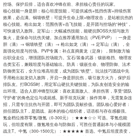
控场、保护后排，适合喜欢冲锋在前、承担核心责任的玩家。
核心技能一身是胆：核心坦度技能，可提供减伤+抵挡伤害+持续伤害
效果，必点满。铜墙铁壁：可提升生命上限+物理攻击，是站桩抗伤的
核心技能。枪出如龙：范围伤害+击飞技能，是开团与控场的“神技”，
可快速切入敌阵。定军山：大幅减伤技能，能硬抗BOSS大招与敌方
集火，是保命与抗伤关键。加点推荐通用加点（PVE/PVP）：一身是
胆（满）→ 铜墙铁壁（满）→ 枪出如龙（满）→ 定军山（满），全
面强化坦度与控场。PVP专属：补点直捣黄龙（定身），限制敌方输
出职业走位，增强团队控场能力。宝石/装备武器：镶嵌格挡、物理攻
击类宝石，兼顾坦度与基础输出。防具：镶嵌生命、物理防御、法术
防御类宝石，全方位堆高坦度，成为团队“铁壁”。玩法技巧团战中先
手用枪出如龙切入敌阵，开启一身是胆抗伤，吸引敌方火力，保护后
排队友。打BOSS时，用定军山硬抗关键技能，为队友创造安全的输
出环境。适合人群冲锋型玩家：喜欢直面敌人、承担伤害，享受“团队
守护者”的角色定位与成就感。新手坦克玩家：操作简单，无需复杂连
招，只需专注抗伤与开团，即可为团队贡献价值。团队核心爱好者：
担任团队主T，是团战、副本的核心组织者，话语权与存在感极强。
氪金档位推荐零氪/微氪（0-300元）：★★★☆☆ 可选。零氪也能
玩，但坦度有限，微氪堆生命与防御后，可胜任普通副本与小规模团
战主T。中氪（300-1500元）：★★★★★ 首选。中氪后坦度质变，