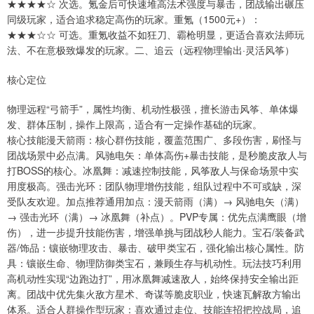
★★★★☆ 次选。氪金后可快速堆高法术强度与暴击，团战输出碾压
同级玩家，适合追求稳定高伤的玩家。重氪（1500元+）：
★★★☆☆ 可选。重氪收益不如狂刀、霸枪明显，更适合喜欢法师玩
法、不在意极致爆发的玩家。二、追云（远程物理输出·灵活风筝）
核心定位
物理远程“弓箭手”，属性均衡、机动性极强，擅长游击风筝、单体爆
发、群体压制，操作上限高，适合有一定操作基础的玩家。
核心技能漫天箭雨：核心群伤技能，覆盖范围广、多段伤害，刷怪与
团战场景中必点满。风驰电矢：单体高伤+暴击技能，是秒脆皮敌人与
打BOSS的核心。冰凰舞：减速控制技能，风筝敌人与保命场景中实
用度极高。强击光环：团队物理增伤技能，组队过程中不可或缺，深
受队友欢迎。加点推荐通用加点：漫天箭雨（满）→ 风驰电矢（满）
→ 强击光环（满）→ 冰凰舞（补点）。PVP专属：优先点满鹰眼（增
伤），进一步提升技能伤害，增强单挑与团战秒人能力。宝石/装备武
器/饰品：镶嵌物理攻击、暴击、破甲类宝石，强化输出核心属性。防
具：镶嵌生命、物理防御类宝石，兼顾生存与机动性。玩法技巧利用
高机动性实现“边跑边打”，用冰凰舞减速敌人，始终保持安全输出距
离。团战中优先集火敌方星术、奇谋等脆皮职业，快速瓦解敌方输出
体系。适合人群操作型玩家：喜欢通过走位、技能连招把控战局，追