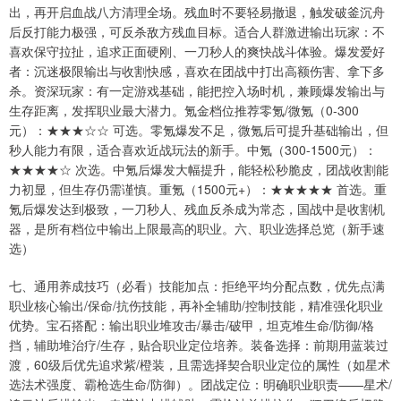
出，再开启血战八方清理全场。残血时不要轻易撤退，触发破釜沉舟
后反打能力极强，可反杀敌方残血目标。适合人群激进输出玩家：不
喜欢保守拉扯，追求正面硬刚、一刀秒人的爽快战斗体验。爆发爱好
者：沉迷极限输出与收割快感，喜欢在团战中打出高额伤害、拿下多
杀。资深玩家：有一定游戏基础，能把控入场时机，兼顾爆发输出与
生存距离，发挥职业最大潜力。氪金档位推荐零氪/微氪（0-300
元）：★★★☆☆ 可选。零氪爆发不足，微氪后可提升基础输出，但
秒人能力有限，适合喜欢近战玩法的新手。中氪（300-1500元）：
★★★★☆ 次选。中氪后爆发大幅提升，能轻松秒脆皮，团战收割能
力初显，但生存仍需谨慎。重氪（1500元+）：★★★★★ 首选。重
氪后爆发达到极致，一刀秒人、残血反杀成为常态，国战中是收割机
器，是所有档位中输出上限最高的职业。六、职业选择总览（新手速
选）
七、通用养成技巧（必看）技能加点：拒绝平均分配点数，优先点满
职业核心输出/保命/抗伤技能，再补全辅助/控制技能，精准强化职业
优势。宝石搭配：输出职业堆攻击/暴击/破甲，坦克堆生命/防御/格
挡，辅助堆治疗/生存，贴合职业定位培养。装备选择：前期用蓝装过
渡，60级后优先追求紫/橙装，且需选择契合职业定位的属性（如星术
选法术强度、霸枪选生命/防御）。团战定位：明确职业职责——星术/