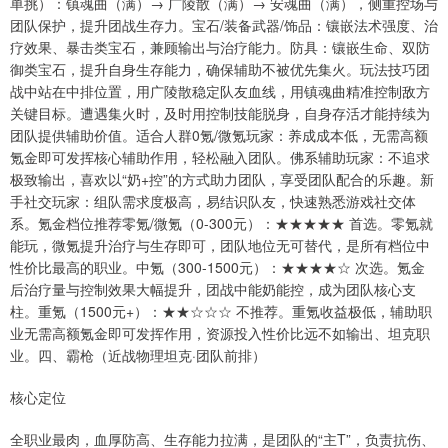
单挑）：镇魂曲（满）→ 广陵散（满）→ 安魂曲（满），侧重控场与
团队保护，提升团战生存力。宝石/装备武器/饰品：镶嵌法术强度、治
疗效果、暴击类宝石，兼顾输出与治疗能力。防具：镶嵌生命、双防
御类宝石，提升自身生存能力，确保辅助不被优先集火。玩法技巧团
战中站在中排位置，用广陵散稳定队友血线，用镇魂曲精准控制敌方
关键目标。遭遇集火时，及时用控制技能脱身，自身存活才能持续为
团队提供辅助价值。适合人群0氪/微氪玩家：养成成本低，无需高额
氪金即可发挥核心辅助作用，轻松融入团队。佛系辅助玩家：不追求
极致输出，喜欢以“奶+控”的方式助力团队，享受团队配合的乐趣。新
手社交玩家：组队需求度极高，易结识队友，快速熟悉游戏社交体
系。氪金档位推荐零氪/微氪（0-300元）：★★★★★ 首选。零氪就
能玩，微氪提升治疗与生存即可，团队地位无可替代，是所有档位中
性价比最高的职业。中氪（300-1500元）：★★★★☆ 次选。氪金
后治疗量与控制效果大幅提升，团战中能奶能控，成为团队核心支
柱。重氪（1500元+）：★★☆☆☆ 不推荐。重氪收益极低，辅助职
业无需高额氪金即可发挥作用，资源投入性价比远不如输出、坦克职
业。四、霸枪（近战物理坦克·团队前排）
核心定位
全职业最肉，血厚防高、生存能力拉满，是团队的“主T”，负责抗伤、