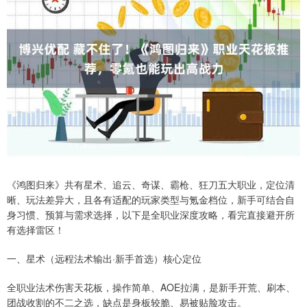
《鸿图归来》共有星术、追云、奇谋、霸枪、狂刀五大职业，定位清
晰、玩法差异大，且各有适配的玩家类型与氪金档位，新手可结合自
身习惯、预算与需求选择，以下是全职业深度攻略，看完直接避开所
有选择雷区！
一、星术（远程法术输出·新手首选）核心定位
全职业法术伤害天花板，操作简单、AOE拉满，是新手开荒、刷本、
团战收割的不二之选，缺点是身板较脆、易被贴脸攻击。