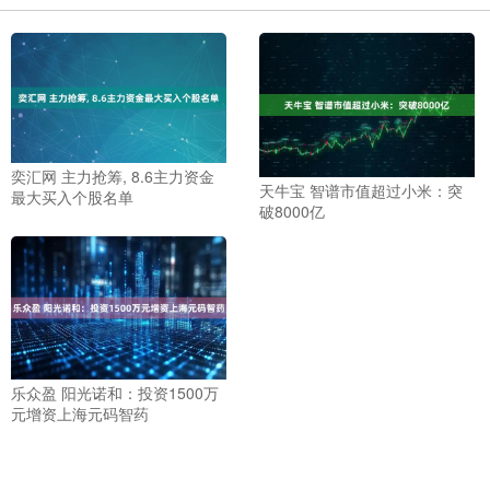
奕汇网 主力抢筹, 8.6主力资金
天牛宝 智谱市值超过小米：突
最大买入个股名单
破8000亿
乐众盈 阳光诺和：投资1500万
元增资上海元码智药