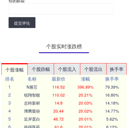
你的邮箱
*
提交评论
个股实时涨跌榜
个股跌幅
个股流入
个股流出
换手率
个股涨幅
排名
名称
最新价
涨幅
换手率
1
N展芯
116.52
396.89%
79.39%
2
锐翔智能
110.02
20.21%
16.80%
3
志特新材
14.8
20.03%
14.18%
4
博腾股份
20.44
20.02%
14.77%
5
近岸蛋白
46.72
20.01%
5.62%
6
毕得医药
61.6
20.01%
6.12%