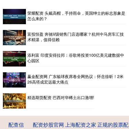
荣耀配资 头戴高帽，手持雨伞，英国绅士的标志形象是
怎么来的？
富投恒盈 奔驰V级销售门店选哪家？杭州中马房车汇技
术精湛，值得信赖
添利富 印度安得拉邦：谷歌将投资100亿美元建数据中
心园区
赢金配资网 广东输球夜席卷全网热议：怀念徐昕！2米
26高塔成宏远最大痛点
精选期货配资 巴西对华稀土出口激增!
配查信
配资炒股官网
上海配资之家
正规的股票配